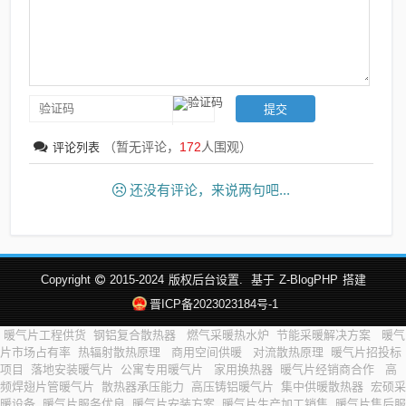
（暂无评论，
172
人围观）
评论列表
还没有评论，来说两句吧...
Copyright
2015-2024
版权后台设置.
基于
Z-BlogPHP
搭建
晋ICP备2023023184号-1
暖气片工程供货
钢铝复合散热器
燃气采暖热水炉
节能采暖解决方案
暖气
片市场占有率
热辐射散热原理
商用空间供暖
对流散热原理
暖气片招投标
项目
落地安装暖气片
公寓专用暖气片
家用换热器
暖气片经销商合作
高
频焊翅片管暖气片
散热器承压能力
高压铸铝暖气片
集中供暖散热器
宏硕采
暖设备
暖气片服务优良
暖气片安装方案
暖气片生产加工销售
暖气片售后服