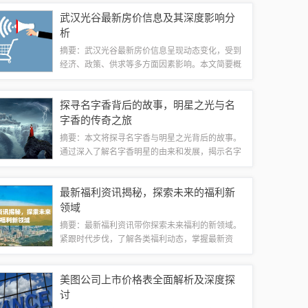
场动态，谨慎把握投资机会。具体价格及走势还需
武汉光谷最新房价信息及其深度影响分
结合更多数据和信息进行综合分析和预测。本...
析
摘要：武汉光谷最新房价信息呈现动态变化，受到
经济、政策、供求等多方面因素影响。本文简要概
述了武汉光谷的房价情况，并对其影响因素进行了
分析。随着城市发展和需求的增长，武汉光谷的房
探寻名字香背后的故事，明星之光与名
价波动成为市场关注的热点，同时也受到政策...
字香的传奇之旅
摘要：本文将探寻名字香与明星之光背后的故事。
通过深入了解名字香明星的由来和发展，揭示名字
背后的含义和故事。本文将介绍一些明星如何通过
自身的努力和才华，在娱乐圈中崭露头角，成为备
最新福利资讯揭秘，探索未来的福利新
受瞩目的明星。这些名字背后的故事将展现出...
领域
摘要：最新福利资讯带你探索未来福利的新领域。
紧跟时代步伐，了解各类福利动态，掌握最新资
讯。无论是健康、教育、就业还是其他领域，福利
制度不断升级，为你带来前所未有的机遇和福利。
美图公司上市价格表全面解析及深度探
关注最新福利资讯，让你的生活更加美好。本文...
讨