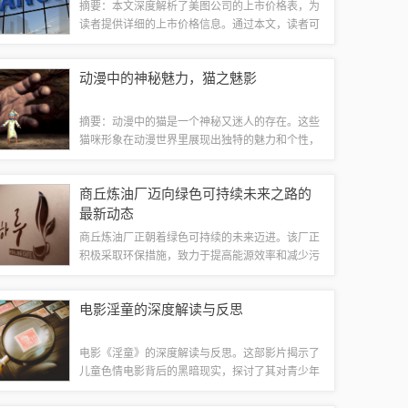
摘要：本文深度解析了美图公司的上市价格表，为
读者提供详细的上市价格信息。通过本文，读者可
以了解到美图公司在上市过程中的价格变化情况，
包括各项费用的具体数额和价格趋势等。文章简洁
动漫中的神秘魅力，猫之魅影
明了，旨在为读者提供有价值的信息，帮助他...
摘要：动漫中的猫是一个神秘又迷人的存在。这些
猫咪形象在动漫世界里展现出独特的魅力和个性，
引发了无数观众的喜爱和关注。它们不仅具有猫的
典型特征，还融入了动漫创作的奇幻元素，成为动
商丘炼油厂迈向绿色可持续未来之路的
漫世界中不可或缺的角色。通过动漫中的猫，...
最新动态
商丘炼油厂正朝着绿色可持续的未来迈进。该厂正
积极采取环保措施，致力于提高能源效率和减少污
染排放。通过引进新技术和更新设备，商丘炼油厂
努力推动绿色化工产业的发展，为实现可持续发展
电影淫童的深度解读与反思
做出积极贡献。未来之路，商丘炼油厂将继续...
电影《淫童》的深度解读与反思。这部影片揭示了
儿童色情电影背后的黑暗现实，探讨了其对青少年
和社会的危害。影片通过生动的故事和深刻的角色