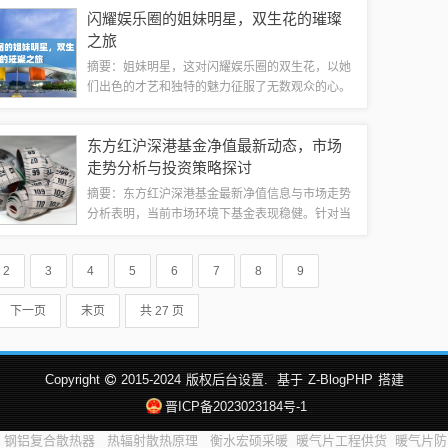
塑造，引发观众对儿童权益保护问题的关注与反
闪耀娱乐圈的姐妹明星，双生花的璀璨
思。影片不仅展示了问题的严重性，还呼吁社会...
之旅
摘要：姐妹明星，这对闪耀娱乐圈的双生花，以她
们出色的才艺和独特的魅力征服了无数观众的心。
她们不仅在演艺界展现出耀眼的成就，更是以姐妹
情深，相互支持，共同前进。她们的默契配合和互
东方红沪深港基金净值最新动态，市场
补特质，让她们在娱乐圈中独树一帜，成为众...
走势分析与投资策略探讨
摘要：东方红沪深港基金最新净值信息与市场走势
分析表明，当前市场环境下基金表现稳健。针对当
前市场状况，投资者需关注宏观经济和政策动向，
结合个人风险偏好，采取相应投资策略。本文将对
2
3
4
5
6
7
8
9
东方红沪深港基金的最新净值进行简要概述，...
下一页
末页
共 27 页
Copyright
2015-2024
版权后台设置.
基于
Z-BlogPHP
搭建
晋ICP备2023023184号-1
钢铝复合散热器
热辐射散热原理
衡水宏硕采暖
暖气片工程供货
暖气片防